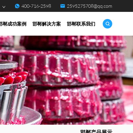
400-716-2598
2595275708@qq.com
点
邯郸成功案例
邯郸解决方案
邯郸联系我们
邯郸产品展示