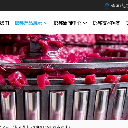
全国站
我们
邯郸产品展示
邯郸新闻中心
邯郸技术问答
K汉克工业润滑油
>
邯郸HANK汉克淬火油