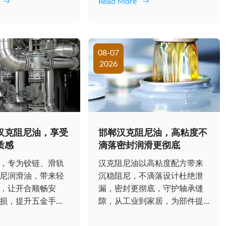
Read More
08-07
2026
汉克阻尼油，享受
邯郸汉克阻尼油，高粘度不
质感
滴落密封润滑更彻底
，专为铰链、滑轨
汉克阻尼油以高粘度配方带来
尼润滑油，带来轻
沉稳阻尼，不滴落设计杜绝泄
，让开合顺畅安
漏，密封更彻底，守护轴承缝
损，提升五金手
隙，从工业到家居，为部件提
次操作的...
供持久平稳的守护...