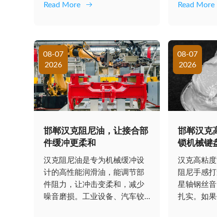
Read More
Read More
08-07
08-07
2026
2026
邯郸汉克阻尼油，让接合部
邯郸汉克
件缓冲更柔和
锁机械键
汉克阻尼油是专为机械缓冲设
汉克高粘度
计的高性能润滑油，能调节部
阻尼手感打
件阻力，让冲击变柔和，减少
星轴钢丝音
噪音磨损。工业设备、汽车铰
扎实。如果
链都适用，品质稳...
的敲击体验，