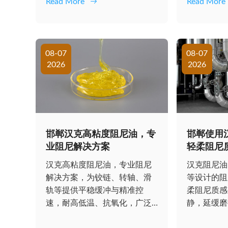
Read More
Read More
08-07
08-07
2026
2026
邯郸汉克高粘度阻尼油，专
邯郸使用
业阻尼解决方案
轻柔阻尼
汉克高粘度阻尼油，专业阻尼
汉克阻尼油
解决方案，为铰链、转轴、滑
等设计的阻
轨等提供平稳缓冲与精准控
柔阻尼质感
速，耐高低温、抗氧化，广泛
静，延缓磨
用于汽车、电子、工...
感，守护每一