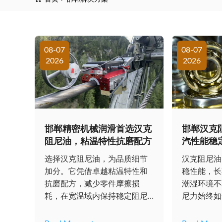
08-07
08-07
2026
2026
邯郸精密机械润滑首选汉克
邯郸汉克
阻尼油，粘温特性抗磨配方
汽性能稳
选择汉克阻尼油，为品质细节
汉克阻尼油
加分。它凭借卓越粘温特性和
稳性能，长
抗磨配方，减少零件摩擦损
潮湿环境不
耗，在宽温域内保持稳定阻尼
尼力始终如
力，低噪音、防腐蚀...
供长久可靠润