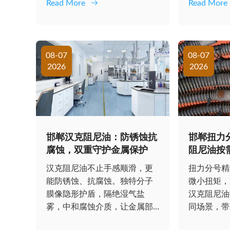
Read More
Read More
08-07
08-07
2026
2026
邯郸汉克阻尼油：防锈蚀抗
邯郸扭力
腐蚀，双重守护金属保护
阻尼油按
汉克阻尼油不止手感顺滑，更
扭力分号精
能防锈蚀、抗腐蚀。独特分子
微小扭矩，
膜像隐形护盾，隔绝湿气盐
汉克阻尼油
雾，中和腐蚀介质，让金属部
同场景，带
件持久如新，延长设...
与性能。