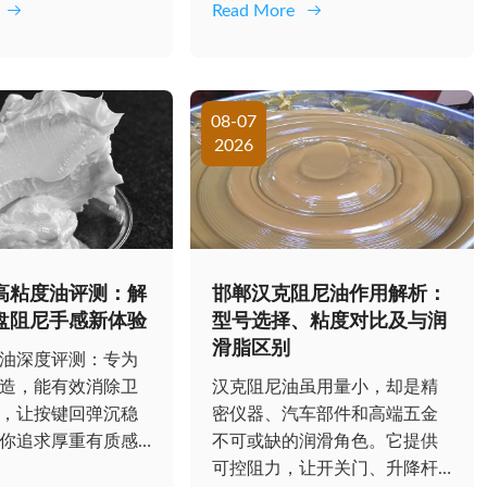
Read More
08-07
2026
高粘度油评测：解
邯郸汉克阻尼油作用解析：
盘阻尼手感新体验
型号选择、粘度对比及与润
滑脂区别
油深度评测：专为
造，能有效消除卫
汉克阻尼油虽用量小，却是精
，让按键回弹沉稳
密仪器、汽车部件和高端五金
你追求厚重有质感
不可或缺的润滑角色。它提供
这款...
可控阻力，让开关门、升降杆