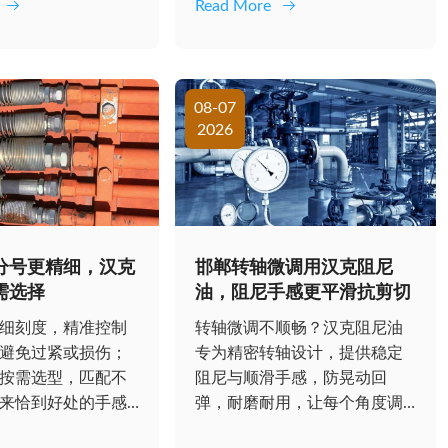
Read More
08-07
2026
分号更精细，汉克
邯郸转轴微调用汉克阻尼
需选择
油，阻尼手感更平滑抗剪切
细刻度，精准控制
转轴微调不顺畅？汉克阻尼油
避免过紧或损伤；
专为精密转轴设计，提供稳定
按需选型，匹配不
阻尼与顺滑手感，防晃动回
来恰到好处的手感
弹，耐磨耐用，让每个角度调
整都恰到好处。