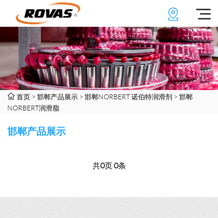
首页
>
邯郸产品展示
>
邯郸NORBERT 诺伯特润滑剂
>
邯郸
NORBERT润滑脂
邯郸产品展示
共
0
页
0
条