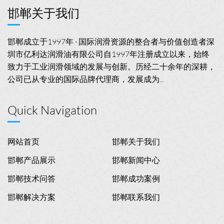
邯郸关于我们
邯郸成立于1997年 · 国际润滑资源的整合者与价值创造者深
圳市亿利达润滑油有限公司自1997年注册成立以来，始终
致力于工业润滑领域的发展与创新。历经二十余年的深耕，
公司已从专业的国际品牌代理商，发展成为...
Quick Navigation
网站首页
邯郸关于我们
邯郸产品展示
邯郸新闻中心
邯郸技术问答
邯郸成功案例
邯郸解决方案
邯郸联系我们